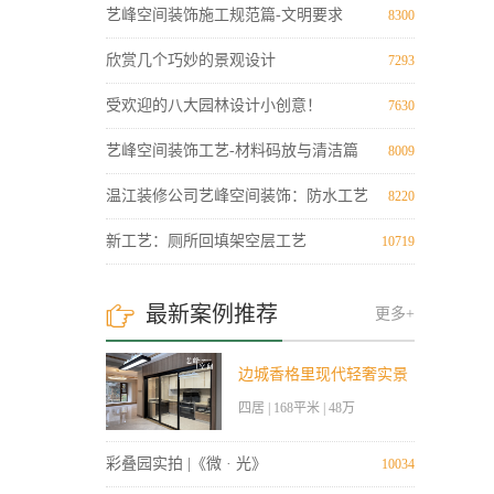
艺峰空间装饰施工规范篇-文明要求
8300
欣赏几个巧妙的景观设计
7293
受欢迎的八大园林设计小创意！
7630
艺峰空间装饰工艺-材料码放与清洁篇
8009
温江装修公司艺峰空间装饰：防水工艺
8220
新老结合。
新工艺：厕所回填架空层工艺
10719

最新案例推荐
更多+
边城香格里现代轻奢实景
四居 | 168平米 | 48万
案例
彩叠园实拍 |《微 · 光》
10034