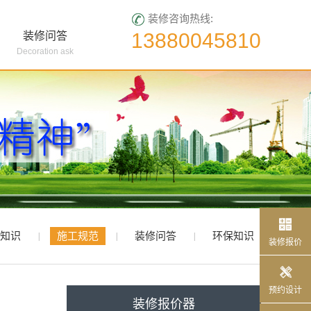
装修咨询热线:
13880045810
装修问答
Decoration ask

报价
知识
施工规范
装修问答
环保知识
|
|
|
装修报价

预约设计
装修报价器