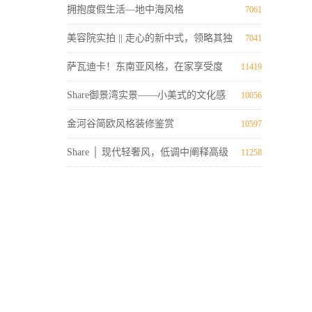
拥抱度假生活—地中海风格
7061
美容院实拍 || 走心的新中式，领略其独
7041
特魅力
萨瓦迪卡！东南亚风格，在家享受度
11419
假。
Share御景湾实景——小美式的文化感
10056
金河谷简欧风格装修鉴赏
10597
Share │ 现代轻奢风，低调中阐释高级
11258
质感~