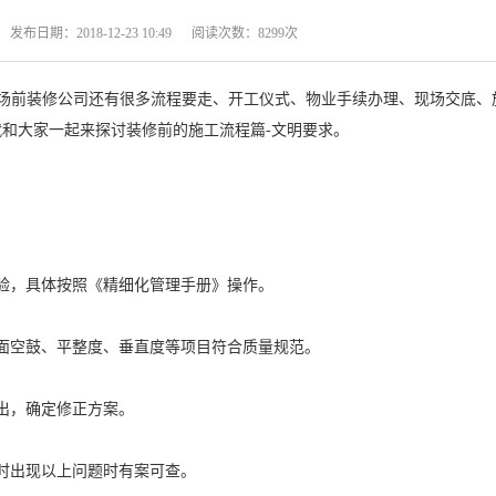
期：2018-12-23 10:49 阅读次数：8299次
场前装修公司还有很多流程要走、开工仪式、物业手续办理、现场交底、
和大家一起来探讨装修前的施工流程篇-文明要求。
开
请准确提交手机号码，报价
验，具体按照《精细化管理手册》操作。
面空鼓、平整度、垂直度等项目符合质量规范。
出，确定修正方案。
时出现以上问题时有案可查。