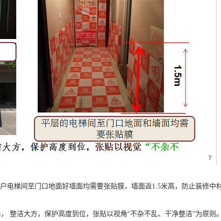
电梯间至门口地面好墙面均需要张贴膜，墙面返1.5米高，防止装修中
， 整洁大方，保护高度到位，张贴以视角“不杂不乱、干净整洁”为原则