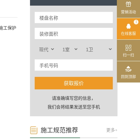

营销活动
1

施工保护
在线客服

扫一扫
始计算

回到顶部
将通过短信发送至手机
获取报价
请准确填写您的信息，
我们会将结果发送至您手机

施工规范推荐
更多+