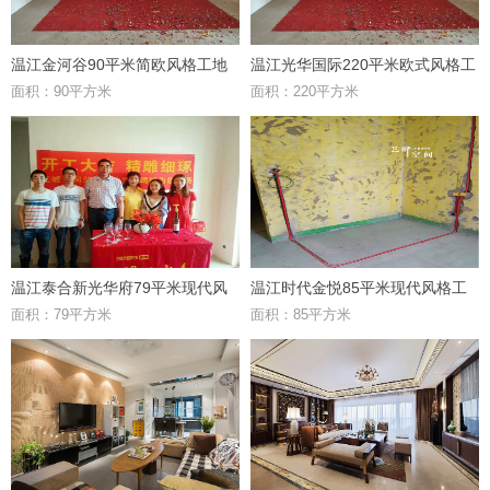
温江金河谷90平米简欧风格工地
温江光华国际220平米欧式风格工
面积：90平方米
面积：220平方米
地
温江泰合新光华府79平米现代风
温江时代金悦85平米现代风格工
面积：79平方米
面积：85平方米
格工地
地