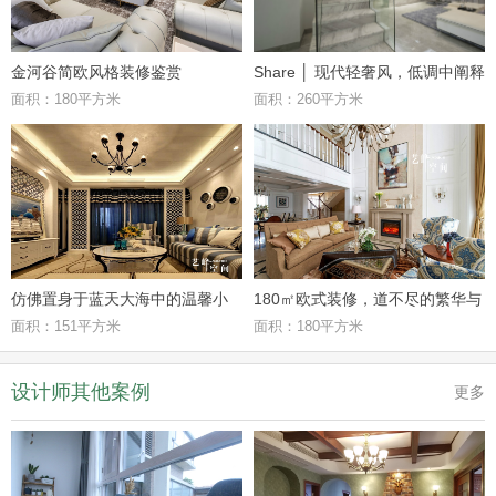
金河谷简欧风格装修鉴赏
Share │ 现代轻奢风，低调中阐释
面积：180平方米
面积：260平方米
高级质感~
仿佛置身于蓝天大海中的温馨小
180㎡欧式装修，道不尽的繁华与
面积：151平方米
面积：180平方米
家——地中海风格
美~
设计师其他案例
更多