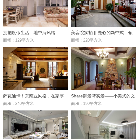
拥抱度假生活—地中海风格
美容院实拍 || 走心的新中式，领
面积：129平方米
面积：220平方米
略其独特魅力
萨瓦迪卡！东南亚风格，在家享
Share御景湾实景——小美式的文
面积：240平方米
面积：190平方米
受度假。
化感