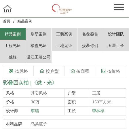

首页
精品案例
/
精品案例
别墅案例
工装案例
名盘鉴赏
设计团队
工程见证
楼盘见证
工地见证
羡慕你们
五星工长
独栋
温江工装公司
按风格

按面积
按价格

按户型


彩叠园实拍 |《微 · 光》
风格
其它风格
户型
三居
价格
30万
面积
150平方米
设计师
李瑞
工长
李林禄
材料品牌
鸟巢腻子