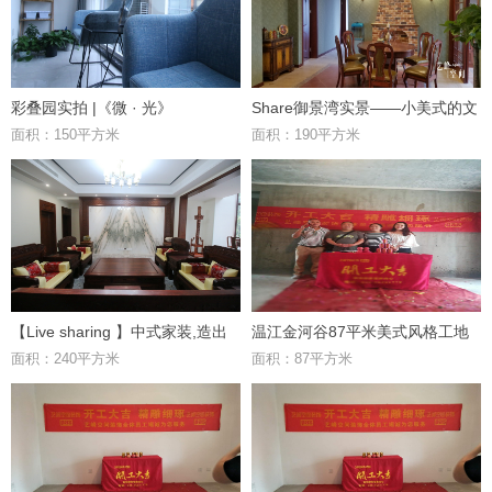
彩叠园实拍 |《微 · 光》
Share御景湾实景——小美式的文
面积：150平方米
面积：190平方米
化感
【Live sharing 】中式家装,造出
温江金河谷87平米美式风格工地
面积：240平方米
面积：87平方米
禅意真“佛系”