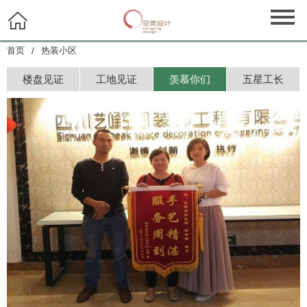

首页
热装小区
/
楼盘见证
工地见证
羡慕你们
五星工长