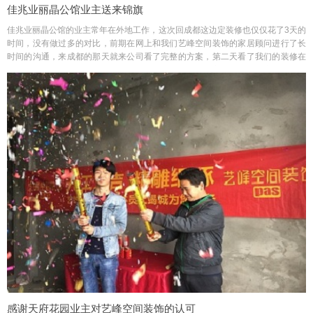
佳兆业丽晶公馆业主送来锦旗
佳兆业丽晶公馆的业主常年在外地工作，这次回成都这边定装修也仅仅花了3天的
时间，没有做过多的对比，前期在网上和我们艺峰空间装饰的家居顾问进行了长
时间的沟通，来成都的那天就来公司看了完整的方案，第二天看了我们的装修在
线工地，第三天就与我们达成了合作，真的十分感谢业主对我们艺峰空间装饰的
信任。
感谢天府花园业主对艺峰空间装饰的认可