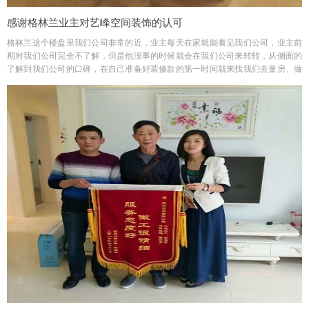
感谢格林兰业主对艺峰空间装饰的认可
格林兰这个楼盘里我们公司非常的近，业主每天在家就能看见我们公司，业主前
期对我们公司完全不了解，但是他没事的时候就会在我们公司来转转，从侧面的
了解到我们公司的口碑，在自己准备好装修款的第一时间就来找我们去量房、做
设计、施工