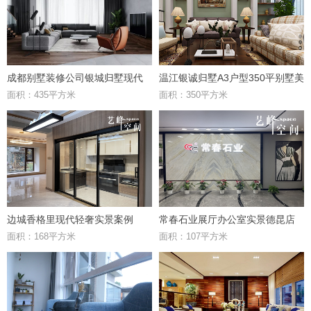
成都别墅装修公司银城归墅现代
温江银诚归墅A3户型350平别墅美
面积：435平方米
面积：350平方米
风格案例鉴赏
式风格效果图鉴赏
边城香格里现代轻奢实景案例
常春石业展厅办公室实景德昆店
面积：168平方米
面积：107平方米