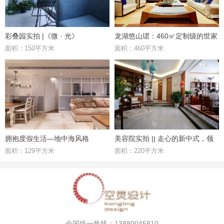
彩叠园实拍 |《微 · 光》
龙湖悠山珺：460㎡定制级的世家
面积：150平方米
面积：460平方米
府邸，优雅极致的东方礼居
拥抱度假生活—地中海风格
美容院实拍 || 走心的新中式，领
面积：129平方米
面积：220平方米
略其独特魅力
全国统一热线：13880045810