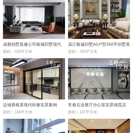
成都别墅装修公司银城归墅现代
温江银诚归墅A3户型350平别墅美
面积：435平方米
面积：350平方米
风格案例鉴赏
式风格效果图鉴赏
边城香格里现代轻奢实景案例
常春石业展厅办公室实景德昆店
面积：168平方米
面积：107平方米