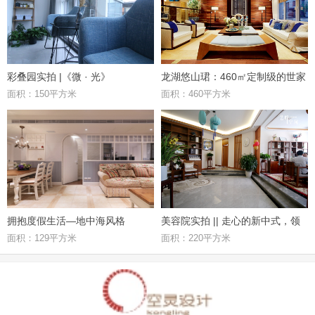
彩叠园实拍 |《微 · 光》
龙湖悠山珺：460㎡定制级的世家
面积：150平方米
面积：460平方米
府邸，优雅极致的东方礼居
拥抱度假生活—地中海风格
美容院实拍 || 走心的新中式，领
面积：129平方米
面积：220平方米
略其独特魅力