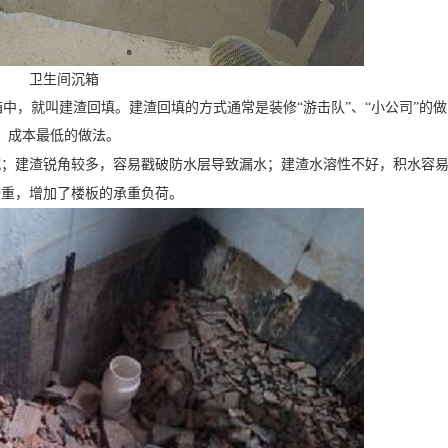
卫生间沉箱
中，就叫建渣回填。建渣回填的方式通常是装修“游击队”、“小公司”的
成本最低的做法。
沉；建渣锐角较多，容易戳破防水层导致漏水；建渣水溶性不好，积水容
较重，增加了楼板的承重负荷。