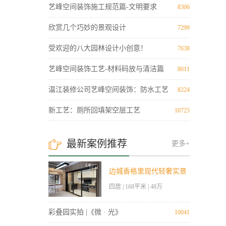
艺峰空间装饰施工规范篇-文明要求
8306
欣赏几个巧妙的景观设计
7299
受欢迎的八大园林设计小创意！
7638
艺峰空间装饰工艺-材料码放与清洁篇
8011
温江装修公司艺峰空间装饰：防水工艺
8224
新老结合。
新工艺：厕所回填架空层工艺
10725

最新案例推荐
更多+
边城香格里现代轻奢实景
四居 | 168平米 | 48万
案例
彩叠园实拍 |《微 · 光》
10041