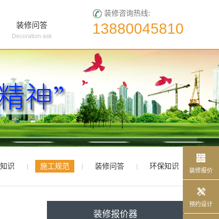
装修咨询热线:
13880045810
装修问答
Decoration ask

报价
知识
施工规范
装修问答
环保知识
|
|
|
装修报价

预约设计
装修报价器