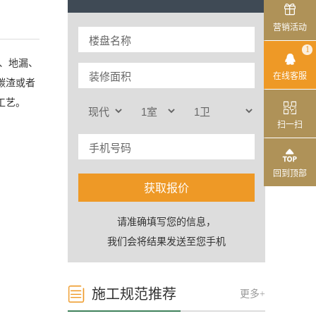

营销活动
1

、地漏、
在线客服
碳渣或者
工艺。

扫一扫
始计算

回到顶部
将通过短信发送至手机
获取报价
请准确填写您的信息，
我们会将结果发送至您手机

施工规范推荐
更多+