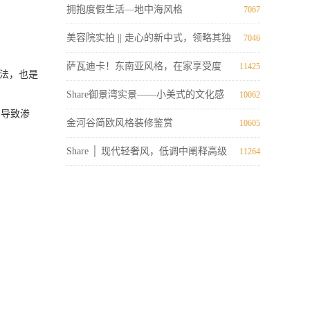
拥抱度假生活—地中海风格
7067
美容院实拍 || 走心的新中式，领略其独
7046
特魅力
萨瓦迪卡！东南亚风格，在家享受度
11425
做法，也是
假。
Share御景湾实景——小美式的文化感
10062
易导致渗
金河谷简欧风格装修鉴赏
10605
Share │ 现代轻奢风，低调中阐释高级
11264
质感~