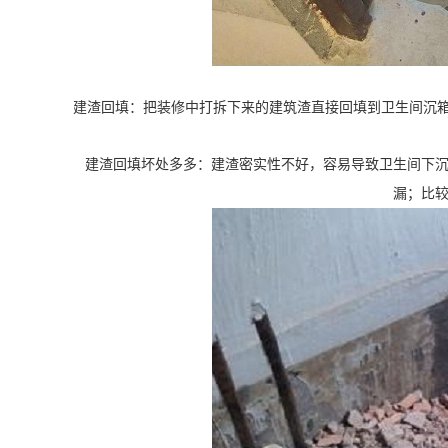
建渣回填：把装修中打拆下来的建筑渣直接回填到卫生间沉箱
建渣密实性不好，容易导致卫生间下
建渣回填坏处多多：
漏；比