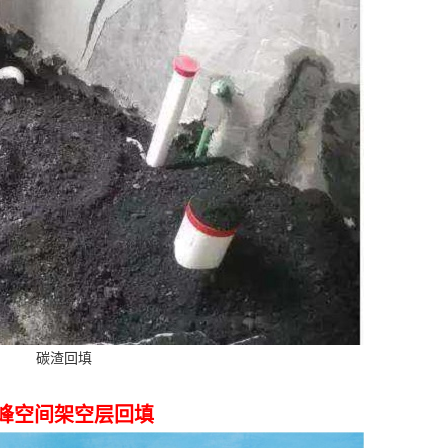
碳渣回填
峰空间架空层回填