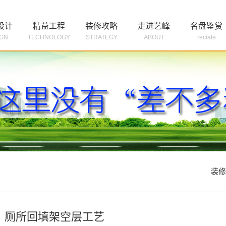
设计
精益工程
装修攻略
走进艺峰
名盘鉴赏
IGN
TECHNOLOGY
STRATEGY
ABOUT
reciate

免费获取装修
装修
：厕所回填架空层工艺