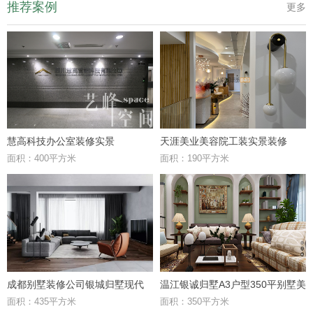
推荐案例
更多
慧高科技办公室装修实景
天涯美业美容院工装实景装修
面积：400平方米
面积：190平方米
成都别墅装修公司银城归墅现代
温江银诚归墅A3户型350平别墅美
面积：435平方米
面积：350平方米
风格案例鉴赏
式风格效果图鉴赏