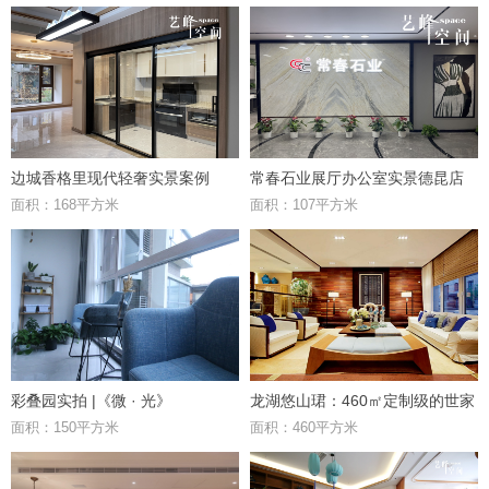
边城香格里现代轻奢实景案例
常春石业展厅办公室实景德昆店
面积：168平方米
面积：107平方米
彩叠园实拍 |《微 · 光》
龙湖悠山珺：460㎡定制级的世家
面积：150平方米
面积：460平方米
府邸，优雅极致的东方礼居