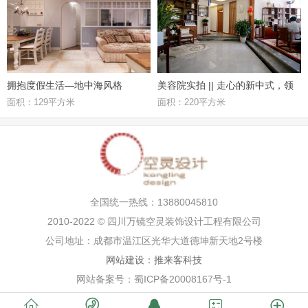
拥抱度假生活—地中海风格
美容院实拍 || 走心的新中式，领
面积：129平方米
面积：220平方米
略其独特魅力
全国统一热线：13880045810
2010-2022 © 四川万镜空灵装饰设计工程有限公司
公司地址：成都市温江区光华大道德坤新天地2号楼
网站建设：推来客科技
网站备案号：蜀ICP备20008167号-1




