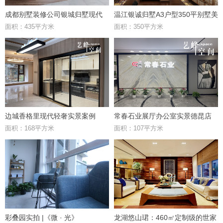
成都别墅装修公司银城归墅现代
温江银诚归墅A3户型350平别墅美
面积：435平方米
面积：350平方米
风格案例鉴赏
式风格效果图鉴赏
边城香格里现代轻奢实景案例
常春石业展厅办公室实景德昆店
面积：168平方米
面积：107平方米
彩叠园实拍 |《微 · 光》
龙湖悠山珺：460㎡定制级的世家