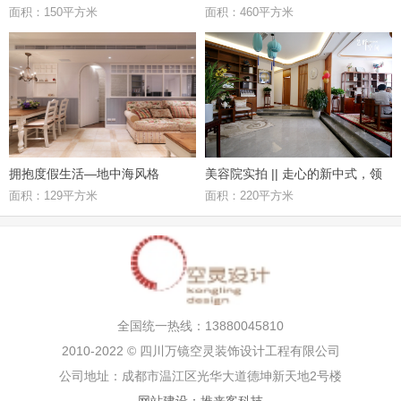
面积：150平方米
面积：460平方米
府邸，优雅极致的东方礼居
拥抱度假生活—地中海风格
美容院实拍 || 走心的新中式，领
面积：129平方米
面积：220平方米
略其独特魅力
全国统一热线：13880045810
2010-2022 © 四川万镜空灵装饰设计工程有限公司
公司地址：成都市温江区光华大道德坤新天地2号楼