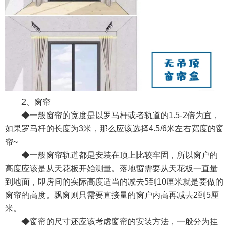
2
、窗帘
◆一般窗帘的宽度是以罗马杆或者轨道的
1.5-2
倍为宜，
如果罗马杆的长度为
3
米，那么应该选择
4.5/6
米左右宽度的窗
帘
~
◆一般窗帘轨道都是安装在顶上比较牢固，所以窗户的
高度应该是从天花板开始测量。落地窗需要从天花板一直量
到地面，即房间的实际高度适当的减去
5
到
10
厘米就是要做的
窗帘的高度。飘窗则只需要直接量的窗户内高再减去
2
到
5
厘
米。
◆窗帘的尺寸还应该考虑窗帘的安装方法，一般分为挂