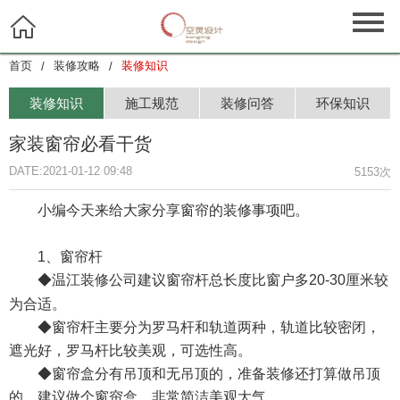

首页
装修攻略
装修知识
/
/
装修知识
施工规范
装修问答
环保知识
家装窗帘必看干货
DATE:2021-01-12 09:48
5153次
小编今天来给大家分享窗帘的装修事项吧。
1
、窗帘杆
◆
温江装修公司
建议
窗帘杆总长度比窗户多
20-30
厘米较
为合适。
◆窗帘杆主要分为罗马杆和轨道两种，轨道比较密闭，
遮光好，罗马杆比较美观，可选性高。
◆窗帘盒分有吊顶和无吊顶的，准备装修还打算做吊顶
的，建议做个窗帘盒，非常简洁美观大气。