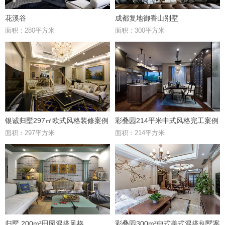
花溪谷
成都复地御香山别墅
面积：280平方米
面积：300平方米
银诚归墅297㎡欧式风格装修案例
彩叠园214平米中式风格完工案例
面积：297平方米
面积：214平方米
赏析
赏析
归墅 200m²田园混搭风格
彩叠园300m²中式美式混搭别墅案