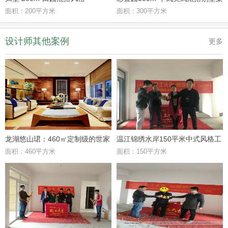
面积：200平方米
面积：300平方米
例鉴赏
设计师其他案例
更多
龙湖悠山珺：460㎡定制级的世家
温江锦绣水岸150平米中式风格工
面积：460平方米
面积：150平方米
府邸，优雅极致的东方礼居
地