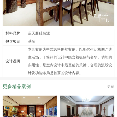
材料品牌
蓝天豚硅藻泥
包含项目
基装
本套案例为中式风格别墅案例。以现代生活格调匠造
生活场，于简约的设计中隐含着极致与奢华。功能的
设计说明
实用性，是室内设计中最基础的关键，合理的流线设
计及功能布局是首要的设计内容。
更多精品案例
更多