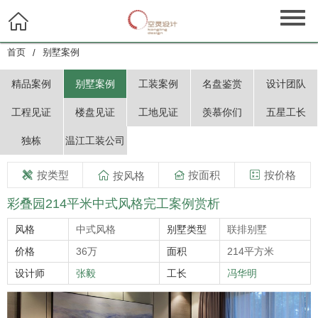

首页
别墅案例
/
精品案例
别墅案例
工装案例
名盘鉴赏
设计团队
工程见证
楼盘见证
工地见证
羡慕你们
五星工长
独栋
温江工装公司
按类型

按面积
按价格

按风格


彩叠园214平米中式风格完工案例赏析
风格
中式风格
别墅类型
联排别墅
价格
36万
面积
214平方米
设计师
张毅
工长
冯华明