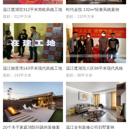
温江鹭湖宫312平米简欧风格工地
时代金悦 132m²轻奢风格案例
面积：312平方米
面积：132平方米
温江御景湾143平米现代风格工地
温江鹭湖宫八区98平米现代风格
面积：143平方米
面积：98平方米
工地
20个关于家庭消防问题的装修案
温江全包装修公司归墅案例