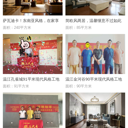
萨瓦迪卡！东南亚风格，在家享
简欧风两居，温馨惬意不过如此
面积：240平方米
面积：85平方米
受度假。
温江孔雀城91平米现代风格工地
温江金河谷90平米现代风格工地
面积：91平方米
面积：90平方米