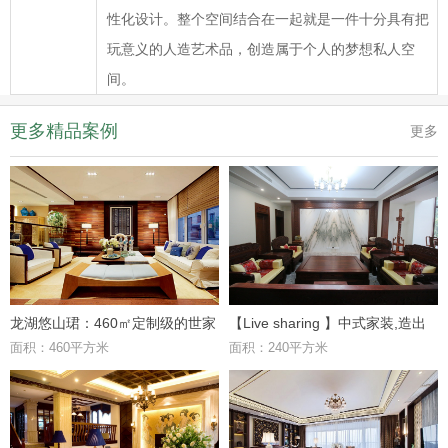
性化设计。整个空间结合在一起就是一件十分具有把
玩意义的人造艺术品，创造属于个人的梦想私人空
间。
更多精品案例
更多
龙湖悠山珺：460㎡定制级的世家
【Live sharing 】中式家装,造出
面积：460平方米
面积：240平方米
府邸，优雅极致的东方礼居
禅意真“佛系”