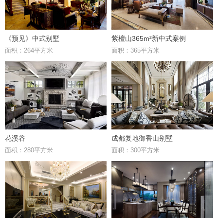
《预见》中式别墅
紫檀山365m²新中式案例
面积：264平方米
面积：365平方米
花溪谷
成都复地御香山别墅
面积：280平方米
面积：300平方米