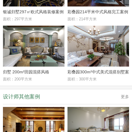
银诚归墅297㎡欧式风格装修案例
彩叠园214平米中式风格完工案例
面积：297平方米
面积：214平方米
赏析
赏析
归墅 200m²田园混搭风格
彩叠园300m²中式美式混搭别墅案
面积：200平方米
面积：300平方米
例鉴赏
设计师其他案例
更多