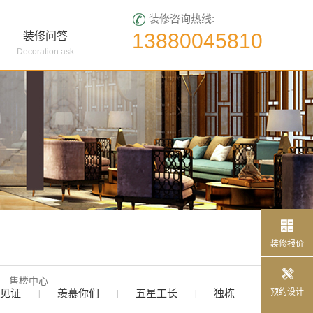
装修咨询热线:
13880045810
装修问答
Decoration ask

报价
装修报价

售楼中心
预约设计
见证
羡慕你们
五星工长
独栋
|
|
|