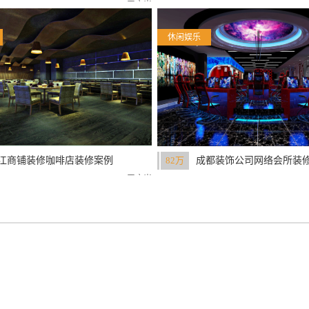
店
190平方米
休闲娱乐
江商铺装修咖啡店装修案例
82万
成都装饰公司网络会所装
析
例赏析
213平方米