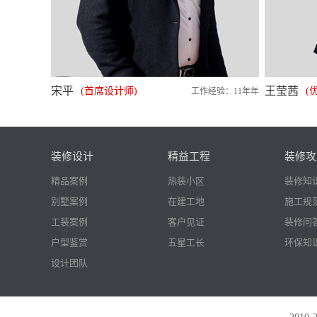
宋平
王莹茜
(首席设计师)
(
工作经验：11年年
装修设计
精益工程
装修攻
精品案例
热装小区
装修知
别墅案例
在建工地
施工规
工装案例
客户见证
装修问
户型鉴赏
五星工长
环保知
设计团队