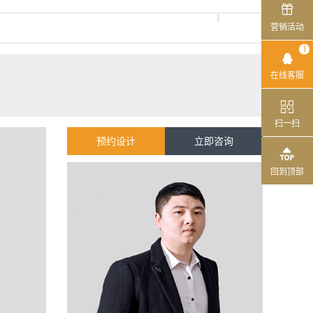

|
营销活动
1

在线客服

扫一扫
始计算
预约设计
立即咨询

回到顶部
将通过短信发送至手机