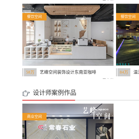
400平方米
餐饮空间
餐饮空间
58万
艺峰空间装饰设计东南亚咖啡
84万
温
馆案例
赏
200平方米
设计师案例作品

商业空间