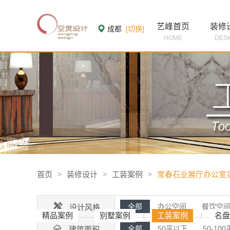
艺峰首页
装修
成都
[切换]
HOME
DES
首页
>
装修设计
>
工装案例
>
常春石业展厅办公室

全部
办公空间
餐饮空
设计风格
精品案例
别墅案例
工装案例
名盘
|
|
|

全部
50平以下
50-100
建筑面积