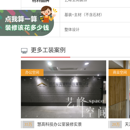
材料品牌
基装+主材（不含石材）
包含项目
整体设计
设计说明
更多工装案例

办公空间
商业空间
35万
慧高科技办公室装修实景
20万
天