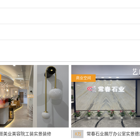
商业空间
涯美业美容院工装实景装修
8万
常春石业展厅办公室实景德