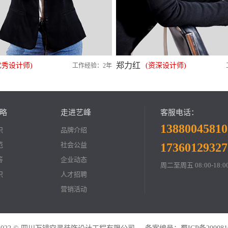
郑力红
优秀设计师)
(资深设计师)
工作经验：2年
略
走进艺峰
客服电话：
13880045810
识
品牌介绍
范
社会公益
17360129327
答
企业动态
周二至周五 08:00-18
识
人才招聘
营销活动