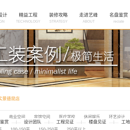
设计
精益工程
装修攻略
走进艺峰
名盘鉴赏
IGN
TECHNOLOGY
STRATEGY
ABOUT
reciate
实景德昆店

免费获取装修
间
商业空间
宾馆空间
医疗学校
休闲娱乐
环艺设计
鉴赏
设计团队
工程见证
楼盘见证
工地
|
|
|
|
平
100-150平
150-250平
250平以上