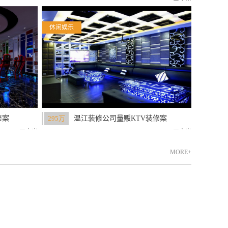
500平方米
休闲娱乐
修案
295万
温江装修公司量贩KTV装修案
例赏析
560平方米
1200平方米
MORE+