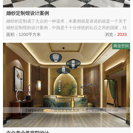
婚纱定制馆设计案例
婚纱的定制成了大众的一种追求，本案例就是讲述的就是一个关于
婚纱定制馆的设计案例，中国是个十分传统的礼仪之邦的国家，结
婚对每个人每个家庭来说都是大事，人们对婚礼的也是相当看重
面积：1200平方米
浏览：
2033
的，这套案例的设计就是为了让大众有更好的的体验环境，为了让
商业空间
客户在人生最幸福的时候又完美的体验，因此希望在设计的时候，
不仅要舒适度，更要美观、大气。通过沟通，温江装修公司设计师
最终设计出了本套案例。内外通透的装修格局，奢华的水晶吊灯，
给人感觉非常梦幻，很受大众的喜爱。