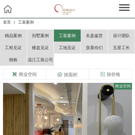

首页
工装案例
/
精品案例
别墅案例
工装案例
名盘鉴赏
设计团队
工程见证
楼盘见证
工地见证
羡慕你们
五星工长
独栋
温江工装公司
商业空间

按价格

按面积

商业空间