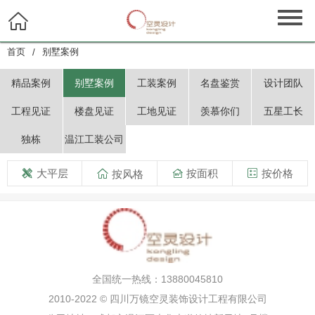

首页
别墅案例
/
精品案例
别墅案例
工装案例
名盘鉴赏
设计团队
工程见证
楼盘见证
工地见证
羡慕你们
五星工长
独栋
温江工装公司
大平层

按面积
按价格

按风格


全国统一热线：13880045810
2010-2022 © 四川万镜空灵装饰设计工程有限公司