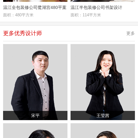
温江全包装修公司鹭湖宫480平案
温江半包装修公司书架设计
面积：480平方米
面积：114平方米
例
更多优秀设计师
更多
宋平
王莹茜