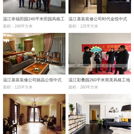
温江幸福田园240平米田园风格工
温江基装装修公司时代金悦中式
面积：240平方米
面积：125平方米
地
风格案例
温江基装装修公司丽晶公馆中式
温江彩叠园260平米简美风格工地
面积：125平方米
面积：260平方米
风格案例