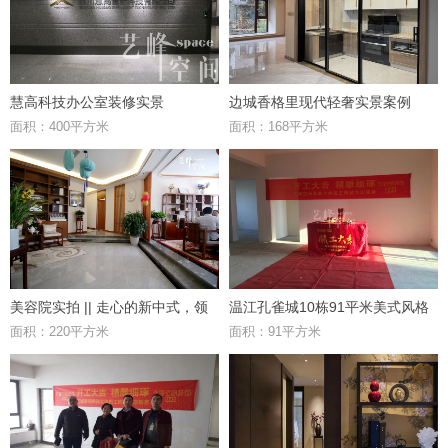
慧高科技办公室装修实景
边城香格里现代轻奢实景案例
面积：400平方米
面积：168平方米
美容院实拍 || 走心的新中式，领
温江孔雀城10栋91平米美式风格
面积：220平方米
面积：91平方米
略其独特魅力
工地