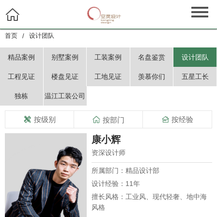

首页
设计团队
/
精品案例
别墅案例
工装案例
名盘鉴赏
设计团队
工程见证
楼盘见证
工地见证
羡慕你们
五星工长
独栋
温江工装公司
按级别

按经验

按部门

康小辉
资深设计师
所属部门：精品设计部
设计经验：11年
擅长风格：工业风、现代轻奢、地中海
风格